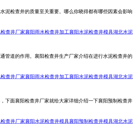
此水泥检查井的质量至关重要。哪么你晓得都有哪些因素会影响
泥检查井厂家
襄阳雨水检查井加工
襄阳水泥检查井模具
湖北水泥
疏通管道的作用。襄阳检查井生产厂家介绍在进行水泥检查井的
泥检查井厂家
襄阳雨水检查井加工
襄阳水泥检查井模具
湖北水泥
类，下面襄阳检查井厂家就给大家详细介绍一下襄阳预制检查井
泥检查井厂家
襄阳水泥检查井模具
襄阳预制检查井模具
湖北水泥