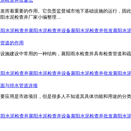
水泥检查井质量么
直发挥着重要的作用。它负责监督城市地下基础设施的运行，因
襄阳水泥检查井厂家小编整理…
襄阳水泥检查井
襄阳水泥检查井设备
襄阳水泥检查井批发
襄阳水
通管道的作用
础设施建设中常用的一种结构，襄阳雨水检查井具有检查管道和
襄阳水泥检查井
襄阳水泥检查井设备
襄阳水泥检查井批发
襄阳水
侧面与排水管道连接
主要应用是市政项目，但是很多人不知道其具体功能和用途的分
襄阳水泥检查井
襄阳水泥检查井设备
襄阳水泥检查井批发
襄阳水