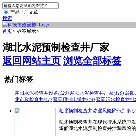
产品
文章
搜索
首页
>
标签展示
>
湖北水泥预制检查井厂家
返回网站主页
浏览全部标签
热门标签
襄阳水泥检查井设备
(120)
襄阳水泥检查井厂家
(119)
襄阳
北市政检查井
(47)
襄阳预制电缆井
(44)
襄阳污水检查井批
湖北预制检查井渗漏风险降低到多
湖北预制检查井在现代排水系统中
降低湖北水泥预制检查井泄漏风险