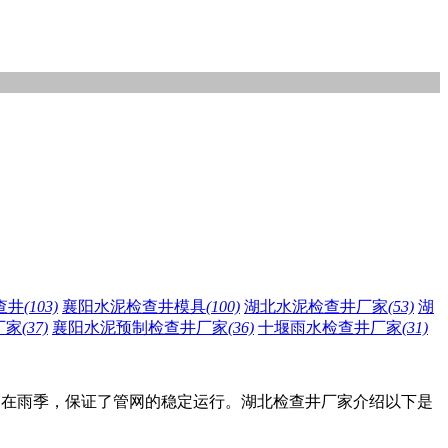
查井
(103)
襄阳水泥检查井模具
(100)
湖北水泥检查井厂家
(53)
湖
厂家
(37)
襄阳水泥预制检查井厂家
(36)
十堰雨水检查井厂家
(31)
是在雨季，保证了管网的稳定运行。湖北检查井厂家介绍以下是