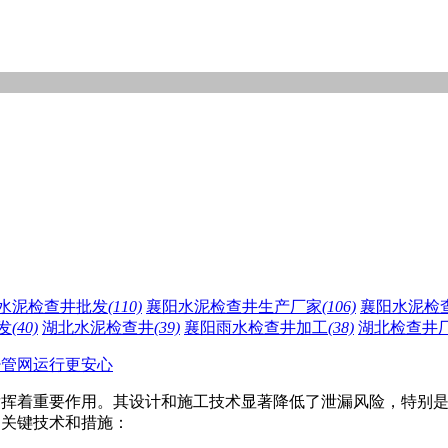
水泥检查井批发
(110)
襄阳水泥检查井生产厂家
(106)
襄阳水泥检
发
(40)
湖北水泥检查井
(39)
襄阳雨水检查井加工
(38)
湖北检查井
少管网运行更安心
发挥着重要作用。其设计和施工技术显著降低了泄漏风险，特别
的关键技术和措施：