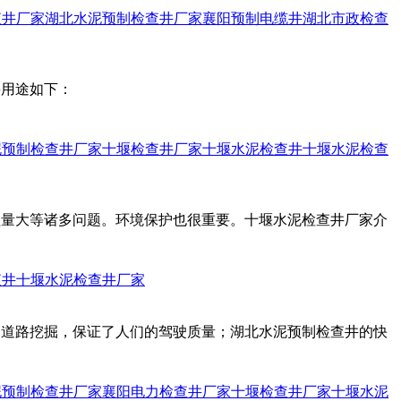
查井厂家
湖北水泥预制检查井厂家
襄阳预制电缆井
湖北市政检查
要用途如下：
泥预制检查井厂家
十堰检查井厂家
十堰水泥检查井
十堰水泥检查
程量大等诸多问题。环境保护也很重要。十堰水泥检查井厂家介
查井
十堰水泥检查井厂家
的道路挖掘，保证了人们的驾驶质量；湖北水泥预制检查井的快
泥预制检查井厂家
襄阳电力检查井厂家
十堰检查井厂家
十堰水泥