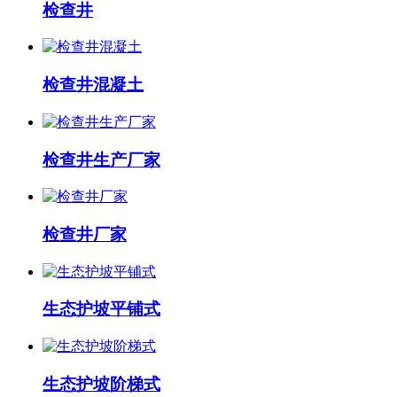
检查井
检查井混凝土
检查井生产厂家
检查井厂家
生态护坡平铺式
生态护坡阶梯式