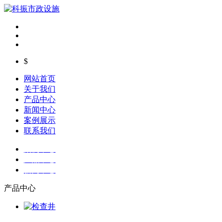
$
网站首页
关于我们
产品中心
新闻中心
案例展示
联系我们
案例中心
产品中心
新闻中心
产品中心