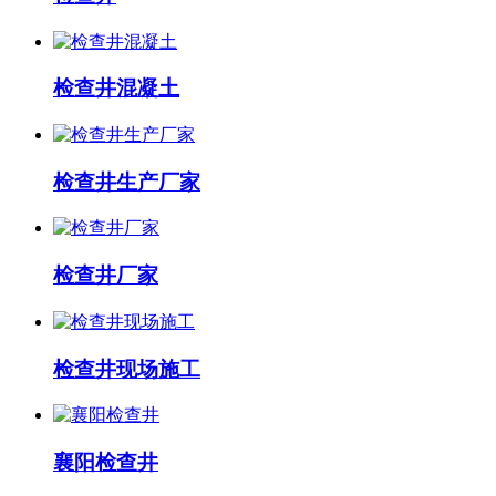
检查井混凝土
检查井生产厂家
检查井厂家
检查井现场施工
襄阳检查井