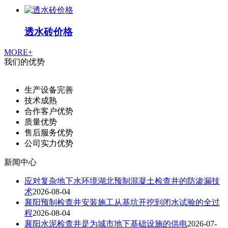
透水砖价格
MORE+
我们的优势
生产设备完善
技术成熟
合作客户优势
质量优势
售后服务优势
公司实力优势
新闻中心
应对复杂地下水环境湖北预制混凝土检查井的防渗漏技
术
2026-08-04
襄阳预制检查井安装施工从基坑开挖到闭水试验的全过
程
2026-08-04
襄阳水泥检查井是为城市地下基础设施的供电
2026-07-