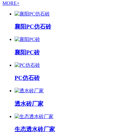
MORE+
襄阳PC仿石砖
襄阳PC砖
PC仿石砖
透水砖厂家
生态透水砖厂家