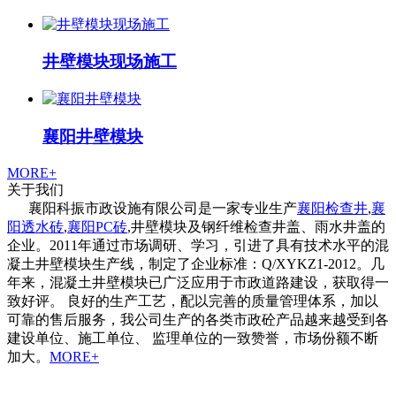
井壁模块现场施工
襄阳井壁模块
MORE+
关于我们
襄阳科振市政设施有限公司是一家专业生产
襄阳检查井
,
襄
阳透水砖
,
襄阳PC砖
,井壁模块及钢纤维检查井盖、雨水井盖的
企业。2011年通过市场调研、学习，引进了具有技术水平的混
凝土井壁模块生产线，制定了企业标准：Q/XYKZ1-2012。几
年来，混凝土井壁模块已广泛应用于市政道路建设，获取得一
致好评。 良好的生产工艺，配以完善的质量管理体系，加以
可靠的售后服务，我公司生产的各类市政砼产品越来越受到各
建设单位、施工单位、 监理单位的一致赞誉，市场份额不断
加大。
MORE+