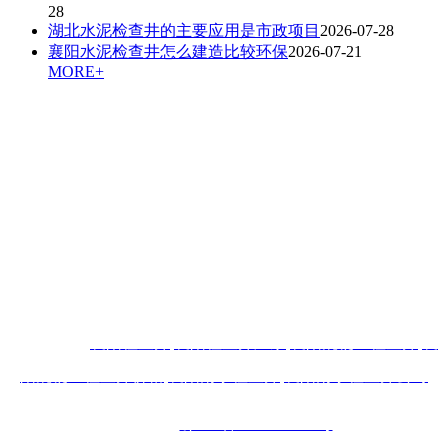
28
湖北水泥检查井的主要应用是市政项目
2026-07-28
襄阳水泥检查井怎么建造比较环保
2026-07-21
MORE+
联系人：姜经理
联系电话：13908676119/18327577778
网址：www.kzszss.com
地址：襄阳市高新区老机场路中段
技术支持：湖北运涛
热门搜索：
襄阳检查井
,
襄阳检查井厂家
,
襄阳混凝土检查井
,
襄
襄阳
雨水检
阳混凝土检查井价格
,
查
井
,
襄阳雨水检查井公司
备案号：
鄂ICP备2023002966号