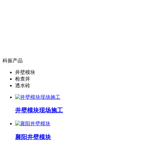
联系人：姜经理
联系电话：13908676119/18327577778
网址：www.kzszss.com
地址：襄阳市高新区老机场路中段
科振产品
井壁模块
检查井
透水砖
井壁模块现场施工
襄阳井壁模块