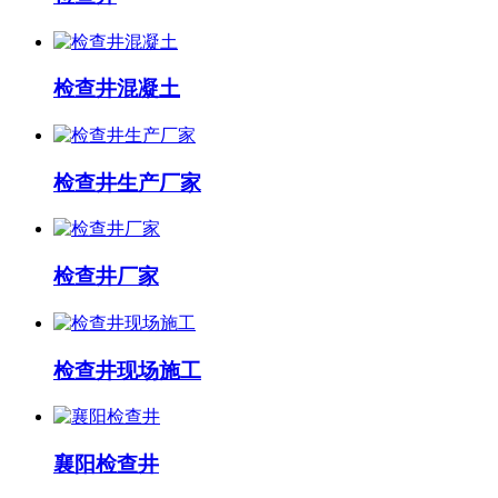
检查井混凝土
检查井生产厂家
检查井厂家
检查井现场施工
襄阳检查井