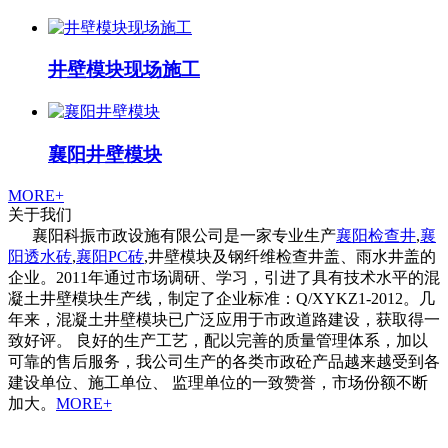
井壁模块现场施工
襄阳井壁模块
MORE+
关于我们
襄阳科振市政设施有限公司是一家专业生产
襄阳检查井
,
襄
阳透水砖
,
襄阳PC砖
,井壁模块及钢纤维检查井盖、雨水井盖的
企业。2011年通过市场调研、学习，引进了具有技术水平的混
凝土井壁模块生产线，制定了企业标准：Q/XYKZ1-2012。几
年来，混凝土井壁模块已广泛应用于市政道路建设，获取得一
致好评。 良好的生产工艺，配以完善的质量管理体系，加以
可靠的售后服务，我公司生产的各类市政砼产品越来越受到各
建设单位、施工单位、 监理单位的一致赞誉，市场份额不断
加大。
MORE+