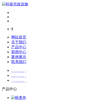
$
网站首页
关于我们
产品中心
新闻中心
案例展示
联系我们
案例中心
产品中心
新闻中心
产品中心