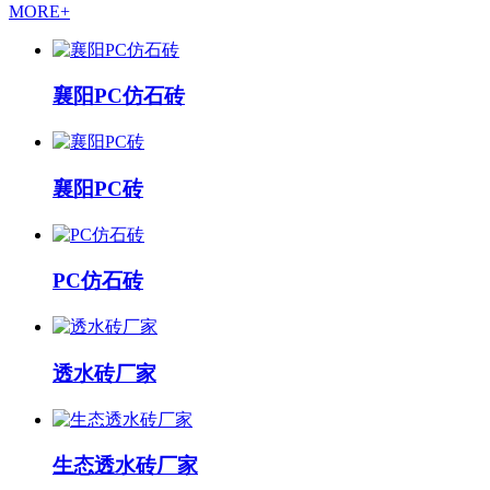
MORE+
襄阳PC仿石砖
襄阳PC砖
PC仿石砖
透水砖厂家
生态透水砖厂家