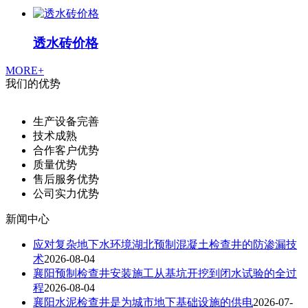
透水砖价格
MORE+
我们的优势
生产设备完善
技术成熟
合作客户优势
质量优势
售后服务优势
公司实力优势
新闻中心
应对复杂地下水环境湖北预制混凝土检查井的防渗漏技
术
2026-08-04
襄阳预制检查井安装施工从基坑开挖到闭水试验的全过
程
2026-08-04
襄阳水泥检查井是为城市地下基础设施的供电
2026-07-