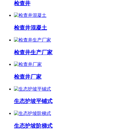
检查井
检查井混凝土
检查井生产厂家
检查井厂家
生态护坡平铺式
生态护坡阶梯式