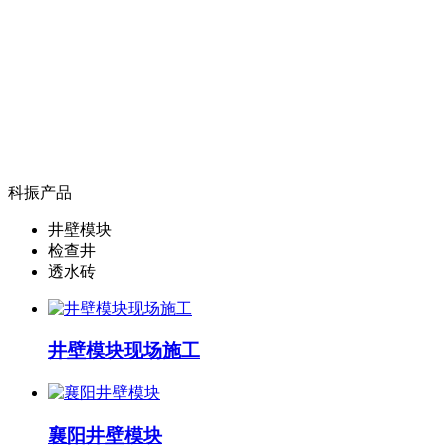
联系人：姜经理
联系电话：13908676119/18327577778
网址：www.kzszss.com
地址：襄阳市高新区老机场路中段
科振产品
井壁模块
检查井
透水砖
井壁模块现场施工
襄阳井壁模块