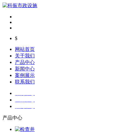
$
网站首页
关于我们
产品中心
新闻中心
案例展示
联系我们
案例中心
产品中心
新闻中心
产品中心