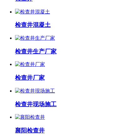
检查井混凝土
检查井生产厂家
检查井厂家
检查井现场施工
襄阳检查井