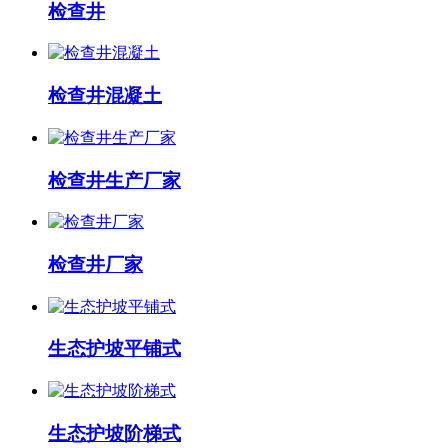
检查井
检查井混凝土
检查井生产厂家
检查井厂家
生态护坡平铺式
生态护坡阶梯式