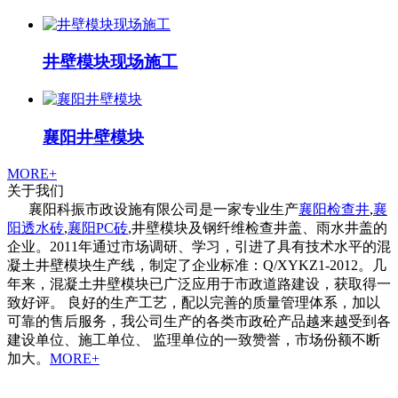
井壁模块现场施工
襄阳井壁模块
MORE+
关于我们
襄阳科振市政设施有限公司是一家专业生产
襄阳检查井
,
襄
阳透水砖
,
襄阳PC砖
,井壁模块及钢纤维检查井盖、雨水井盖的
企业。2011年通过市场调研、学习，引进了具有技术水平的混
凝土井壁模块生产线，制定了企业标准：Q/XYKZ1-2012。几
年来，混凝土井壁模块已广泛应用于市政道路建设，获取得一
致好评。 良好的生产工艺，配以完善的质量管理体系，加以
可靠的售后服务，我公司生产的各类市政砼产品越来越受到各
建设单位、施工单位、 监理单位的一致赞誉，市场份额不断
加大。
MORE+