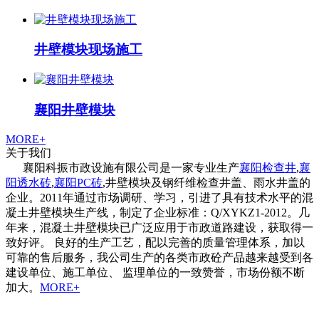
井壁模块现场施工
襄阳井壁模块
MORE+
关于我们
襄阳科振市政设施有限公司是一家专业生产
襄阳检查井
,
襄
阳透水砖
,
襄阳PC砖
,井壁模块及钢纤维检查井盖、雨水井盖的
企业。2011年通过市场调研、学习，引进了具有技术水平的混
凝土井壁模块生产线，制定了企业标准：Q/XYKZ1-2012。几
年来，混凝土井壁模块已广泛应用于市政道路建设，获取得一
致好评。 良好的生产工艺，配以完善的质量管理体系，加以
可靠的售后服务，我公司生产的各类市政砼产品越来越受到各
建设单位、施工单位、 监理单位的一致赞誉，市场份额不断
加大。
MORE+