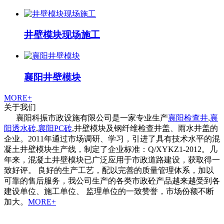
井壁模块现场施工
襄阳井壁模块
MORE+
关于我们
襄阳科振市政设施有限公司是一家专业生产
襄阳检查井
,
襄
阳透水砖
,
襄阳PC砖
,井壁模块及钢纤维检查井盖、雨水井盖的
企业。2011年通过市场调研、学习，引进了具有技术水平的混
凝土井壁模块生产线，制定了企业标准：Q/XYKZ1-2012。几
年来，混凝土井壁模块已广泛应用于市政道路建设，获取得一
致好评。 良好的生产工艺，配以完善的质量管理体系，加以
可靠的售后服务，我公司生产的各类市政砼产品越来越受到各
建设单位、施工单位、 监理单位的一致赞誉，市场份额不断
加大。
MORE+