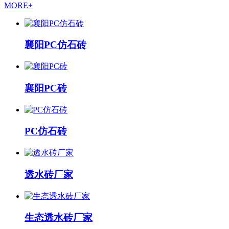
MORE+
襄阳PC仿石砖
襄阳PC砖
PC仿石砖
透水砖厂家
生态透水砖厂家