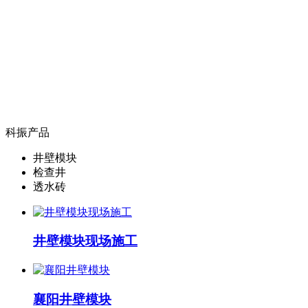
联系人：姜经理
联系电话：13908676119/18327577778
网址：www.kzszss.com
地址：襄阳市高新区老机场路中段
科振产品
井壁模块
检查井
透水砖
井壁模块现场施工
襄阳井壁模块