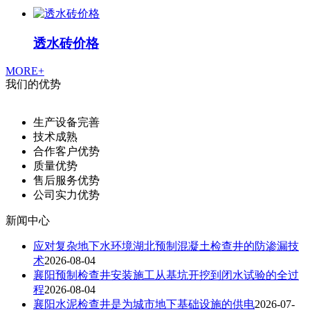
透水砖价格
MORE+
我们的优势
生产设备完善
技术成熟
合作客户优势
质量优势
售后服务优势
公司实力优势
新闻中心
应对复杂地下水环境湖北预制混凝土检查井的防渗漏技
术
2026-08-04
襄阳预制检查井安装施工从基坑开挖到闭水试验的全过
程
2026-08-04
襄阳水泥检查井是为城市地下基础设施的供电
2026-07-