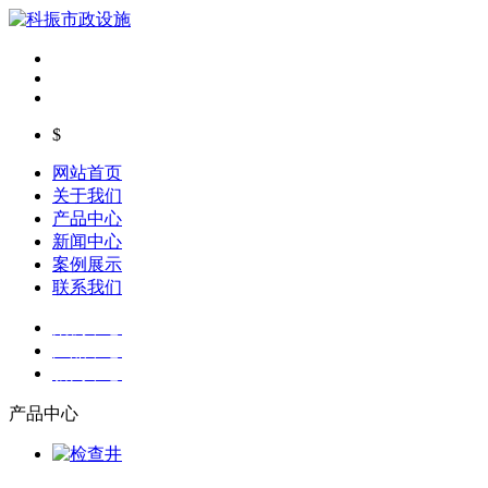
$
网站首页
关于我们
产品中心
新闻中心
案例展示
联系我们
案例中心
产品中心
新闻中心
产品中心