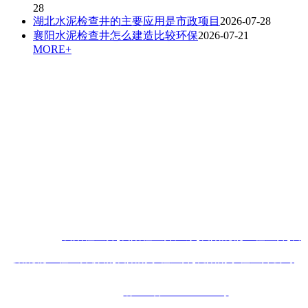
28
湖北水泥检查井的主要应用是市政项目
2026-07-28
襄阳水泥检查井怎么建造比较环保
2026-07-21
MORE+
联系人：姜经理
联系电话：13908676119/18327577778
网址：www.kzszss.com
地址：襄阳市高新区老机场路中段
技术支持：湖北运涛
热门搜索：
襄阳检查井
,
襄阳检查井厂家
,
襄阳混凝土检查井
,
襄
襄阳
雨水检
阳混凝土检查井价格
,
查
井
,
襄阳雨水检查井公司
备案号：
鄂ICP备2023002966号