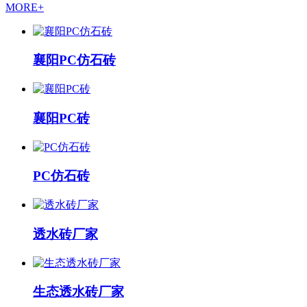
MORE+
襄阳PC仿石砖
襄阳PC砖
PC仿石砖
透水砖厂家
生态透水砖厂家