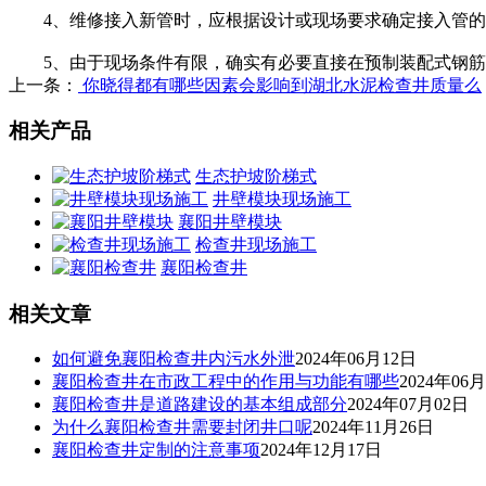
4、维修接入新管时，应根据设计或现场要求确定接入管的
5、由于现场条件有限，确实有必要直接在预制装配式钢筋
上一条：
你晓得都有哪些因素会影响到湖北水泥检查井质量么
相关产品
生态护坡阶梯式
井壁模块现场施工
襄阳井壁模块
检查井现场施工
襄阳检查井
相关文章
如何避免襄阳检查井内污水外泄
2024年06月12日
襄阳检查井在市政工程中的作用与功能有哪些
2024年06
襄阳检查井是道路建设的基本组成部分
2024年07月02日
为什么襄阳检查井需要封闭井口呢
2024年11月26日
襄阳检查井定制的注意事项
2024年12月17日