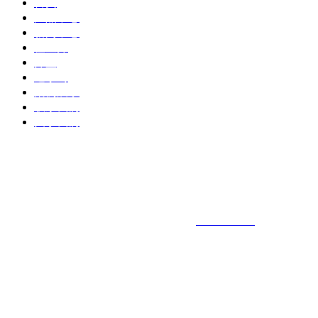
首页
产品中心
新闻中心
检查井
井盖
透水砖
案例展示
联系我们
关于我们
联系人：姜经理
联系电话：13908676119/18327577778
网址：
www.kzszss.com
地址：襄阳市高新区老机场路中段
襄阳科振市政设施有限公司是一家专业