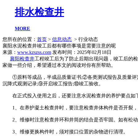
排水检查井
MORE
您所在的位置：
首页
>
信息动态
> 行业动态
襄阳水泥检查井竣工后都有哪些事项是需要注意的呢
来源：
www.kzszss.com
发布时间：2025年02月18日
襄阳检查井
工程竣工后为了防止后期出现问题，竣工后的检
家做一些介绍，希望通过本文的阅读对你有所帮助。
①原料等成品，半成品质量证书;②各类测试报告及质量评定记
沉降式观测记录;⑨开启竣工报告;⑩竣工验收。
在正式投入使用之后，还要注意水泥检查井的养护要点如
1、在养护凝土检查井时，要注意检查井体构件是否开裂，
2、维修时注意检查井环和井筒的结合是否牢固。如有松动
3、维修更换构件时，须对接口位置的杂物进行清理。