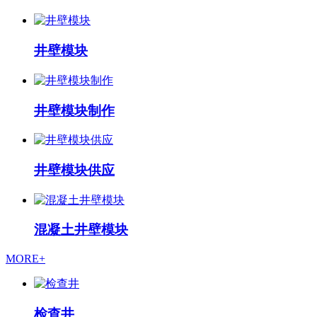
井壁模块
井壁模块制作
井壁模块供应
混凝土井壁模块
MORE+
检查井