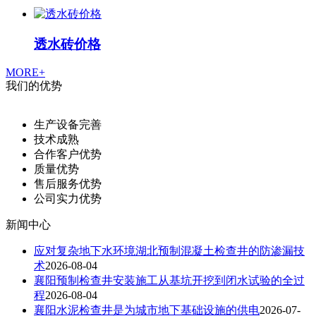
透水砖价格
MORE+
我们的优势
生产设备完善
技术成熟
合作客户优势
质量优势
售后服务优势
公司实力优势
新闻中心
应对复杂地下水环境湖北预制混凝土检查井的防渗漏技
术
2026-08-04
襄阳预制检查井安装施工从基坑开挖到闭水试验的全过
程
2026-08-04
襄阳水泥检查井是为城市地下基础设施的供电
2026-07-