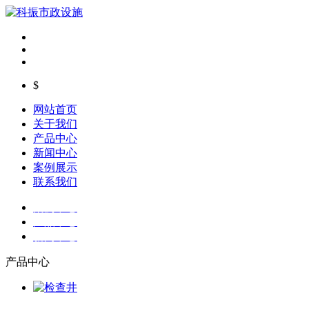
$
网站首页
关于我们
产品中心
新闻中心
案例展示
联系我们
案例中心
产品中心
新闻中心
产品中心