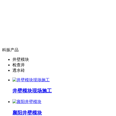
联系人：姜经理
联系电话：13908676119/18327577778
网址：www.kzszss.com
地址：襄阳市高新区老机场路中段
科振产品
井壁模块
检查井
透水砖
井壁模块现场施工
襄阳井壁模块