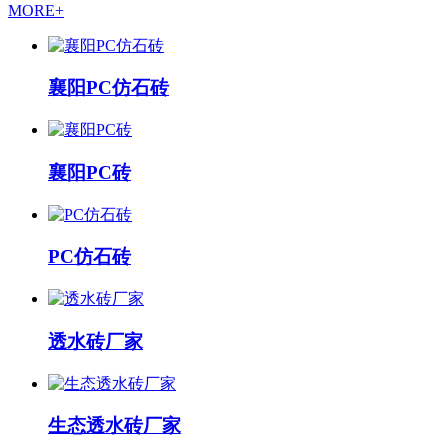
MORE+
襄阳PC仿石砖
襄阳PC砖
PC仿石砖
透水砖厂家
生态透水砖厂家