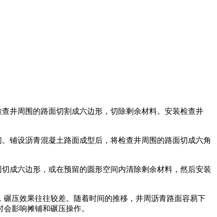
检查井周围的路面切割成六边形，切除剩余材料。安装检查井
间。铺设沥青混凝土路面成型后，将检查井周围的路面切成六角
围切成六边形，或在预留的圆形空间内清除剩余材料，然后安装
碾压效果往往较差。随着时间的推移，井周沥青路面容易下
时会影响摊铺和碾压操作。