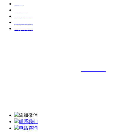
井盖
透水砖
案例展示
联系我们
关于我们
联系人：姜经理
联系电话：13908676119/18327577778
网址：
www.kzszss.com
地址：襄阳市高新区老机场路中段
襄阳科振市政设施有限公司是一家专业
添加微信
联系我们
电话咨询