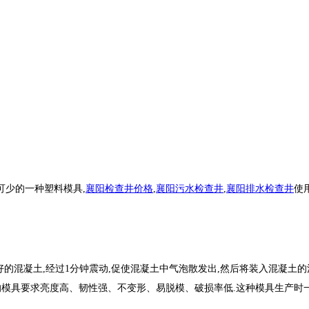
可少的一种塑料模具,
襄阳检查井价格
,
襄阳污水检查井
,
襄阳排水检查井
使
好的混凝土,经过1分钟震动,促使混凝土中气泡散发出,然后将装入混凝土
的模具要求亮度高、韧性强、不变形、易脱模、破损率低.这种模具生产时