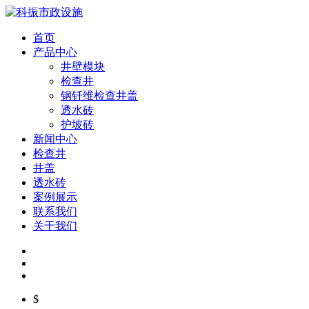
首页
产品中心
井壁模块
检查井
钢钎维检查井盖
透水砖
护坡砖
新闻中心
检查井
井盖
透水砖
案例展示
联系我们
关于我们
$