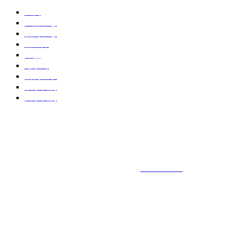
首页
产品中心
新闻中心
检查井
井盖
透水砖
案例展示
联系我们
关于我们
联系人：姜经理
联系电话：13908676119/18327577778
网址：
www.kzszss.com
地址：襄阳市高新区老机场路中段
襄阳科振市政设施有限公司是一家专业