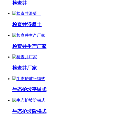
检查井
检查井混凝土
检查井生产厂家
检查井厂家
生态护坡平铺式
生态护坡阶梯式